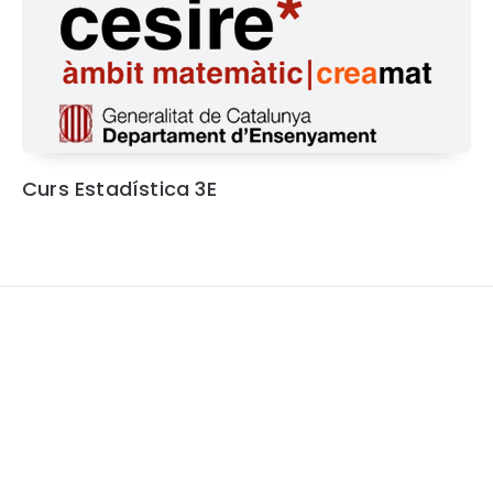
Curs Estadística 3E
Widgets