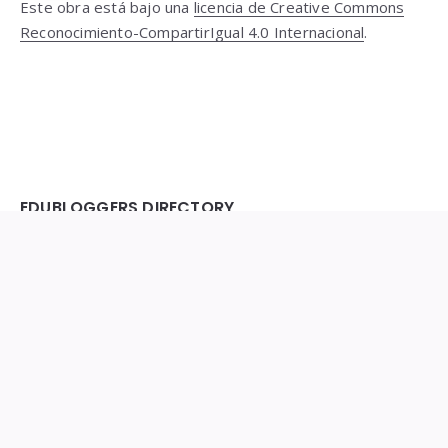
Este obra está bajo una
licencia de Creative Commons
Reconocimiento-CompartirIgual 4.0 Internacional
.
EDUBLOGGERS DIRECTORY
José Aurelio Pina Romero. @pina_agost. pinamix@gmail.com