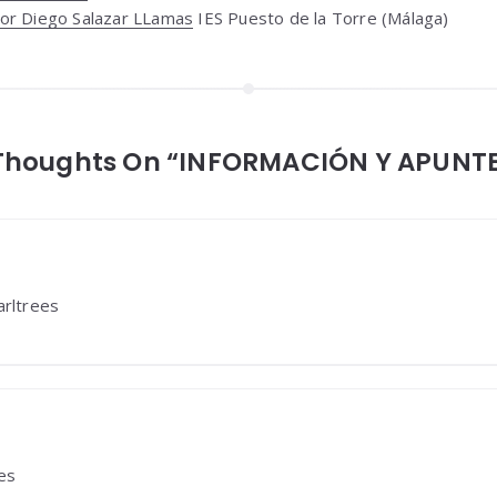
sor Diego Salazar LLamas
IES Puesto de la Torre (Málaga)
Thoughts On “INFORMACIÓN Y APUNT
arltrees
es