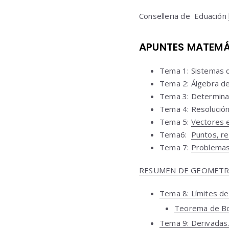
Conselleria de Eduación
APUNTES MATEMÁT
Tema 1: Sistemas 
Tema 2: Álgebra de
Tema 3: Determina
Tema 4: Resolució
Tema 5:
Vectores e
Tema6:
Puntos, re
Tema 7:
Problemas
RESUMEN DE GEOMETRÍ
Tema 8: Límites de 
Teorema de Bo
Tema 9: Derivadas.