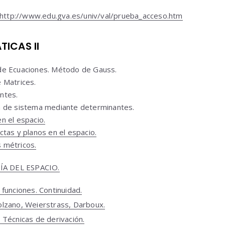
http://www.edu.gva.es/univ/val/prueba_acceso.htm
ICAS II
de Ecuaciones. Método de Gauss.
 Matrices.
ntes.
n de sistema mediante determinantes.
n el espacio.
ctas y planos en el espacio.
 métricos.
A DEL ESPACIO.
funciones. Continuidad.
lzano, Weierstrass, Darboux.
 Técnicas de derivación.