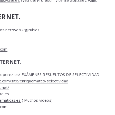
lezvalle.es
Web del Profesor Vicente González Valle.
ERNET.
ica.net/web2/gjrubio/
.com
TERNET.
operez.es/
EXÁMENES RESUELTOS DE SELECTIVIDAD
le.com/site/enriquemates/selectividad
.net/
nte.es
ematicas.es
( Muchos vídeos)
.com
/