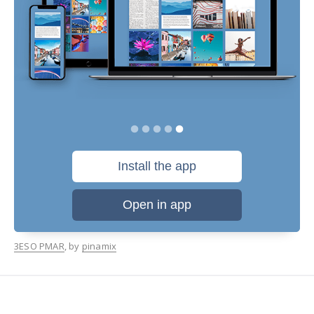
3ESO PMAR
, by
pinamix