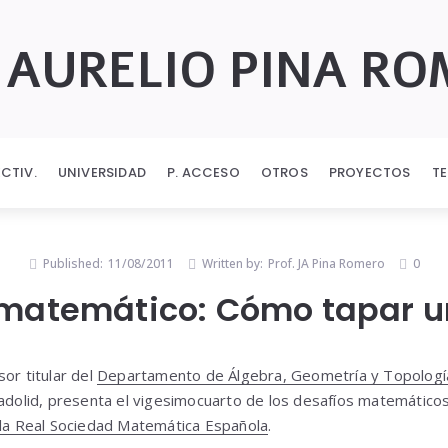
 AURELIO PINA R
ECTIV.
UNIVERSIDAD
P. ACCESO
OTROS
PROYECTOS
T
Published:
11/08/2011
Written by:
Prof. JA Pina Romero
0
 matemático: Cómo tapar 
or titular del
Departamento de Álgebra, Geometría y Topologí
ladolid, presenta el vigesimocuarto de los desafíos matemático
 la Real Sociedad Matemática Española
.