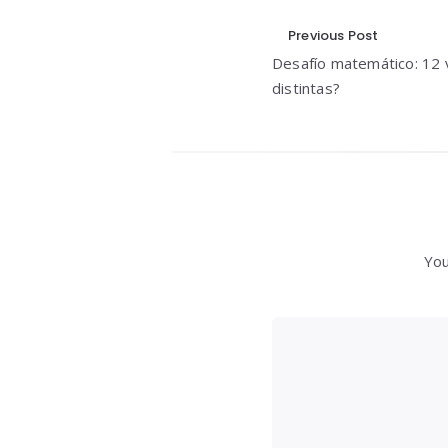
Navegació
Previous Post
Desafío matemático: 12 v
de
distintas?
entradas
You