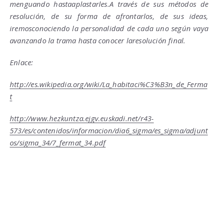
menguando hastaaplastarles.A través de sus métodos de
resolución, de su forma de afrontarlos, de sus ideas,
iremosconociendo la personalidad de cada uno según vaya
avanzando la trama hasta conocer laresolución final.
Enlace:
http://es.wikipedia.org/wiki/La_habitaci%C3%B3n_de_Ferma
t
http://www.hezkuntza.ejgv.euskadi.net/r43-
573/es/contenidos/informacion/dia6_sigma/es_sigma/adjunt
os/sigma_34/7_fermat_34.pdf