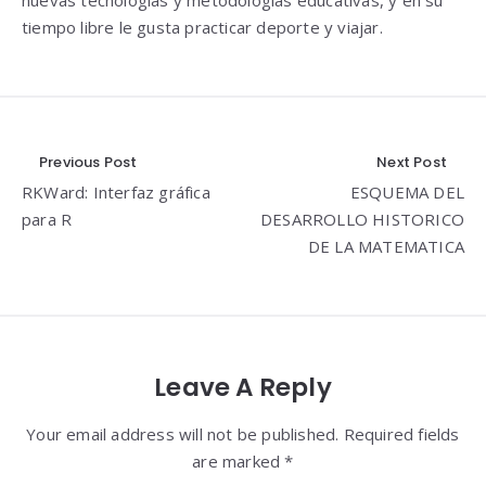
nuevas tecnologías y metodologías educativas, y en su
tiempo libre le gusta practicar deporte y viajar.
Navegación
Previous Post
Next Post
RKWard: Interfaz gráfica
ESQUEMA DEL
de
para R
DESARROLLO HISTORICO
entradas
DE LA MATEMATICA
Leave A Reply
Your email address will not be published. Required fields
are marked *