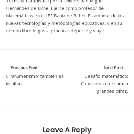
Técnicas Estadística por la Universidad Miguel
Hernández de Elche. Ejerce como profesor de
Matemáticas en el IES Bahía de Babel. Es amante de las
nuevas tecnologías y metodologías educativas, y en su
tiempo libre le gusta practicar deporte y viajar.
Navegación
Previous Post
Next Post
El ‘anumerismo’ también es
Desafío matemático:
de
incultura.
Cuadrados que suman
entradas
grandes cifras.
Leave A Reply