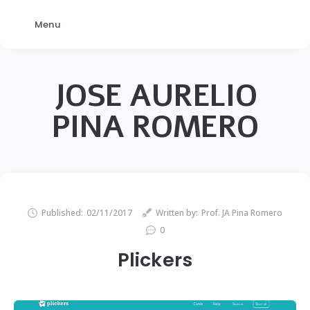
Menu
JOSE AURELIO
PINA ROMERO
Published:
02/11/2017
Written by:
Prof. JA Pina Romero
0
Plickers