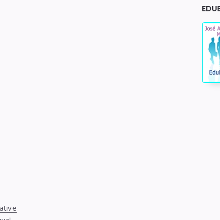
EDU
ative