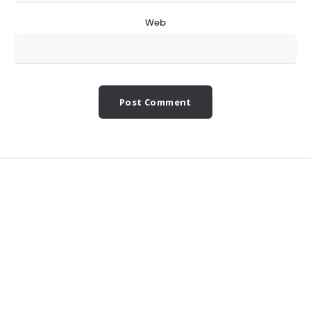
Web
Widgets