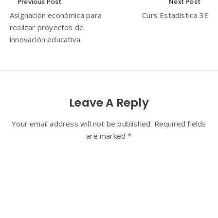
Navegación
Previous Post
Next Post
Asignación económica para
Curs Estadística 3E
de
realizar proyectos de
entradas
innovación educativa.
Leave A Reply
Your email address will not be published. Required fields
are marked *