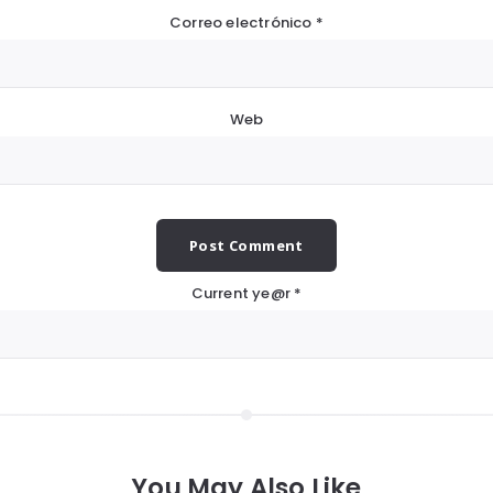
Correo electrónico
*
Web
Current ye@r
*
You May Also Like