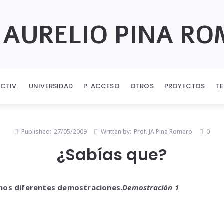
 AURELIO PINA R
ECTIV.
UNIVERSIDAD
P. ACCESO
OTROS
PROYECTOS
T
Published:
27/05/2009
Written by:
Prof. JA Pina Romero
0
¿Sabías que?
mos diferentes demostraciones.
Demostración 1