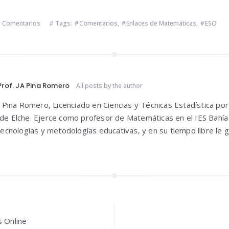
,
Comentarios
Tags:
Comentarios
,
Enlaces de Matemáticas
,
ESO
Prof. JA Pina Romero
All posts by the author
o Pina Romero, Licenciado en Ciencias y Técnicas Estadística por
e Elche. Ejerce como profesor de Matemáticas en el IES Bahía
tecnologías y metodologías educativas, y en su tiempo libre le 
n
s Online