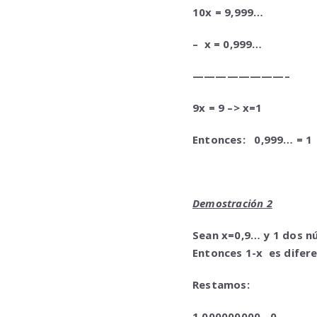
10x = 9,999…
– x = 0,999…
————————–
9x = 9 –> x=1
Entonces:
0,999… = 1
Demostración 2
Sean x=0,9… y 1 dos nú
Entonces 1-x es difere
Restamos:
1,000000000…0…