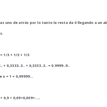
as uno de atrás por lo tanto la resta da 0 llegando a un a
s.
= 1/3 + 1/3 + 1/3
+ 0,3333..3.. + 0,3333..3.. =
0.9999..9..
 x = 1 = 0,99999…
+ 0,9 + 0,09+0,009+…..