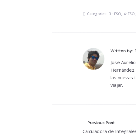
Categories:
3 º ESO
,
4º ESO
Written by:
José Aureli
Hernández d
las nuevas 
viajar.
Navegació
Previous Post
Calculadora de Integrale