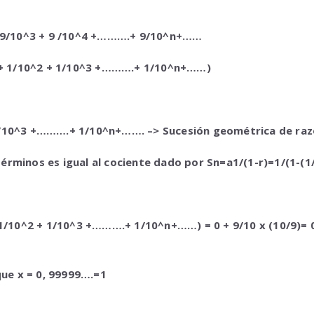
 + 9/10^3 + 9 /10^4 +……….+ 9/10^n+……
10 + 1/10^2 + 1/10^3 +……….+ 1/10^n+……)
1/10^3 +……….+ 1/10^n+……. –> Sucesión geométrica de raz
érminos es igual al cociente dado por Sn=a1/(1-r)=1/(1-(1
 1/10^2 + 1/10^3 +……….+ 1/10^n+……) = 0 + 9/10 x (10/9)= 0 +
que
x = 0, 99999….=1